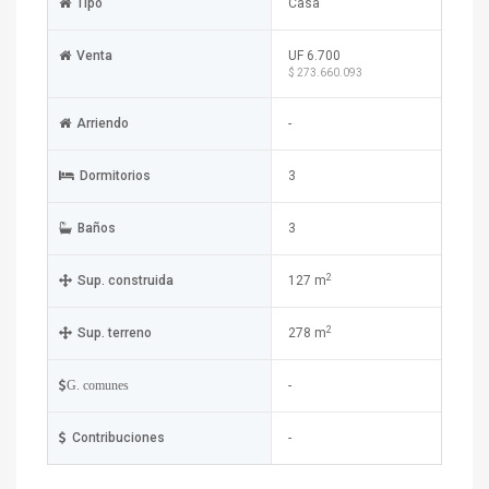
Tipo
Casa
Venta
UF 6.700
$ 273.660.093
Arriendo
-
Dormitorios
3
Baños
3
2
Sup. construida
127 m
2
Sup. terreno
278 m
-
G. comunes
Contribuciones
-