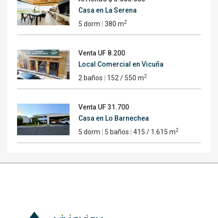
Casa en La Serena
2
5 dorm
|
380 m
Venta
UF 8.200
Local Comercial en Vicuña
2
2 baños
|
152 / 550 m
Venta
UF 31.700
Casa en Lo Barnechea
2
5 dorm
|
5 baños
|
415 / 1.615 m